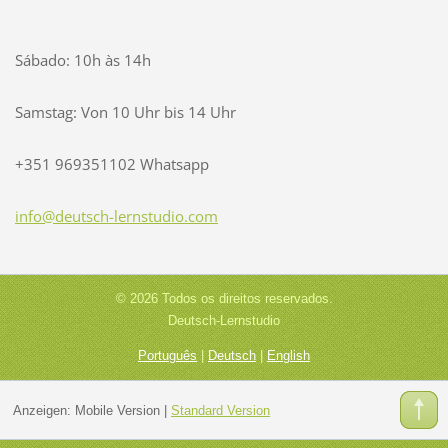
Sábado: 10h às 14h
Samstag: Von 10 Uhr bis 14 Uhr
+351 969351102 Whatsapp
info@deu
tsch-ler
nstudio.
com
© 2026 Todos os direitos reservados.
Deutsch-Lernstudio
Português
|
Deutsch
|
English
Anzeigen:
Mobile Version
|
Standard Version